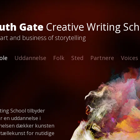
uth Gate
Creative Writing Sch
art and business of storytelling
ole
Uddannelse
Folk
Sted
Partnere
Voices
ting School tilbyder
er en uddannelse i
nnelsen dækker kunsten
tællekunst for nutidige