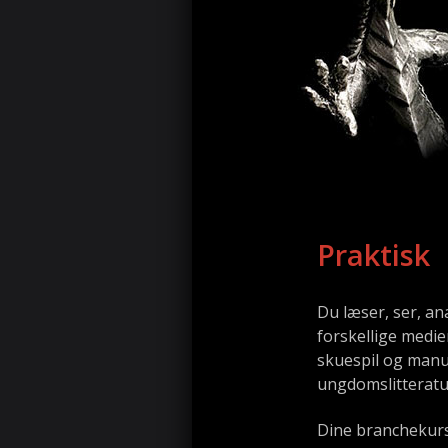
Praktisk
Du læser, ser, ana
forskellige medie
skuespil og manus
ungdomslitteratur
Dine branchekurse