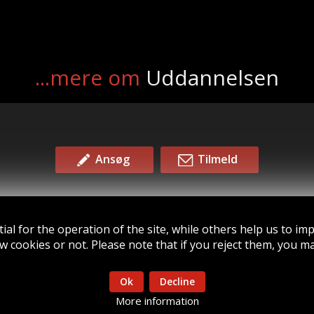
...mere om
Uddannelsen
Ansøg
Tilmeld
l for the operation of the site, while others help us to impr
©
2026
∙
Privacy
∙
Kontakt
cookies or not. Please note that if you reject them, you may 
Ok
Decline
More information