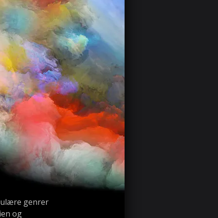
pulære genrer
rien og