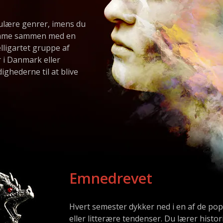
ulære genrer, imens du
temme sammen med en
elligartet gruppe af
r i Danmark eller
ighederne til at blive
Emnedrevet
Hvert semester dykker ned i en af de po
eller litterære tendenser. Du lærer histo